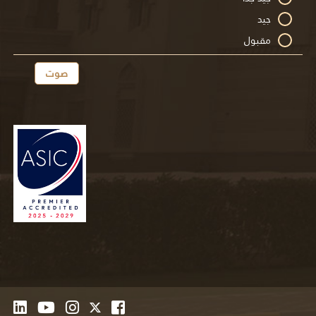
جيد
مقبول
صوت