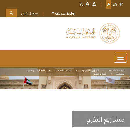
A
A
A
Fr
En
ع
روابط سريعة
تسجيل دخول
Toggle
navigation
الجامعة القاسمية
الشؤون الأكاديمية
الكليات والعمادات
كلية الآداب والعلوم
الإنسانية
مشاريع التخرج
مشاريع التخرج