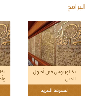
البرامج
بكالوريوس في أصول
بكا
الدين
وأص
لمعرفة المزيد