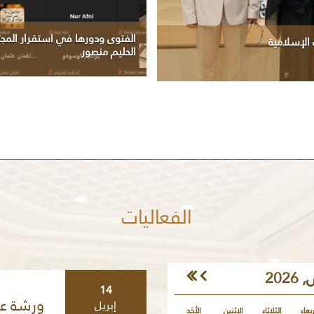
اقش تطوير البرامج وفق إطار
الفتوى ودورها في استقرار المجت
الحليم منصور
الفعاليات​
20
14
ورشة عم
إبريل
بعاء
الثلاثاء
الإثنين
الأحَد