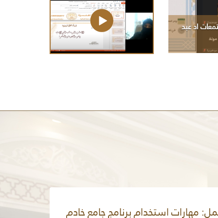
للدكتورة سونيا الهلباوي
معات اد عبد
محاضرة الأساليب النبوية
لتنمية القيم الإنسانية لطلبة
الجامعة القاسمية للدكتورة
براءة اليوسف
ل: مهارات استخدام برنامج جامع خادم