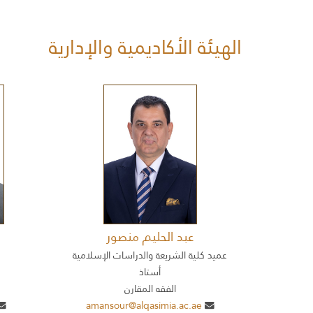
الهيئة الأكاديمية والإدارية
عبد الحليم منصور
عميد كلية الشريعة والدراسات الإسلامية
أستاذ
الفقه المقارن
amansour@alqasimia.ac.ae
00971-6-518 1761