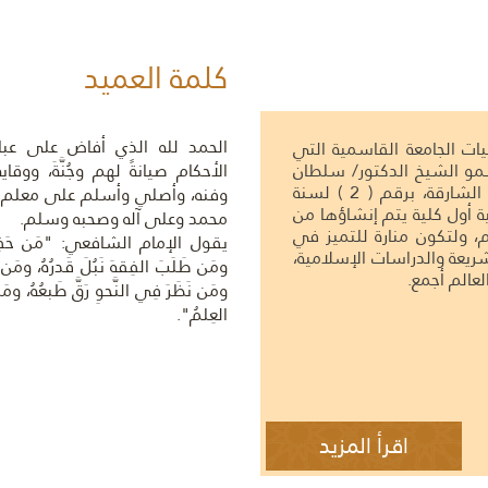
كلمة العميد
​الحمد لله الذي أفاض على عباد
يات الجامعة القاسمية التي
 الشيخ الدكتور/ سلطان
الأحكام صيانةً لهم وجُنَّةَ، وو
بن محمد القاسمي عضو المجلس الأعلى حاكم الشارقة، برقم ( 2 ) لسنة
وفنه، وأصلي وأسلم على معلم ال
مية أول كلية يتم إنشاؤها من
محمد وعلى آله وصحبه وسلم.
 كليات الجامعة عام 1435 هـ الموافق 2014 م، ولتكون منارة للتميز في
يقول الإمام الشافعي: "مَن حَفِظَ ا
ريعة والدراسات الإسلامية،
ومَن طَلَبَ الفِقهَ نَبُلَ قَدرُهُ، ومَن عَ
ة على العالم أجمع. ​
ومَن نَظَرَ فِي النَّحوِ رَقَّ طَبعُهُ، وم
العِلمُ".
اقرأ المزيد