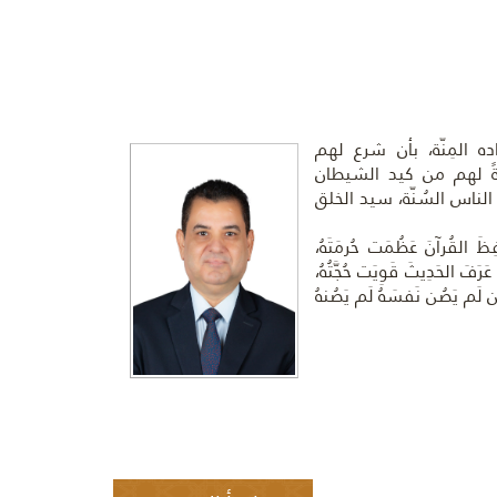
ه المِنّة، بأن شرع لهم
قايةً لهم من كيد الشيطان
ناس السُنّة، سيد الخلق
لقُرآنَ عَظُمَت حُرمَتَهُ،
رَفَ الحَدِيثَ قَوِيَت حُجَّتُهُ،
َن لَم يَصُن نَفسَهُ لَم يَصُنهُ