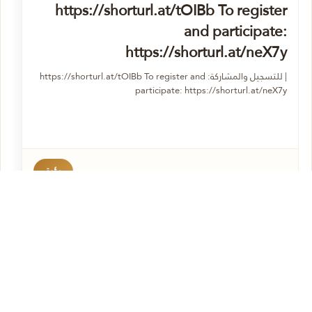
https://shorturl.at/tOIBb To register
and participate:
https://shorturl.at/neX7y
| للتسجيل والمشاركة: https://shorturl.at/tOIBb To register and
participate: https://shorturl.at/neX7y
رؤية
◎
إنستجرام
16 صفر 1448