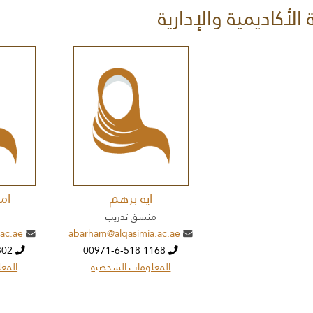
 الأكاديمية والإدارية
ايه برهم
ام
منسق تدريب
.ac.ae
abarham@alqasimia.ac.ae
00971-6-518 1302
00971-6-518 1168
المعلومات الشخصية
المع