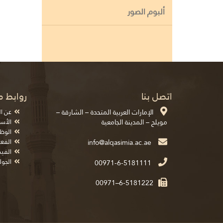
ألبوم الصور
اتصل بنا
روابط م
الإمارات العربية المتحدة – الشارقة –
عن ا
مويلح – المدينة الجامعية
الأسئ
الوظ
الفعا
الفيد
الجول
00971-6-5181111
00971–6-5181222