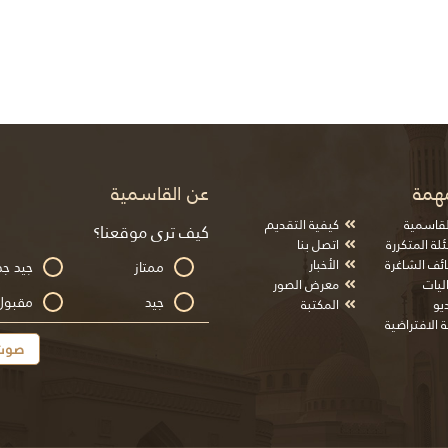
همة
عن القاسمية
لقاسمية
كيفية التقديم
كيف ترى موقعنا؟
لة المتكررة
اتصل بنا
ائف الشاغرة
الأخبار
ممتاز
جيد جد
ليات
معرض الصور
جيد
مقبول
يو
المكتبة
ة الافتراضية
صوت