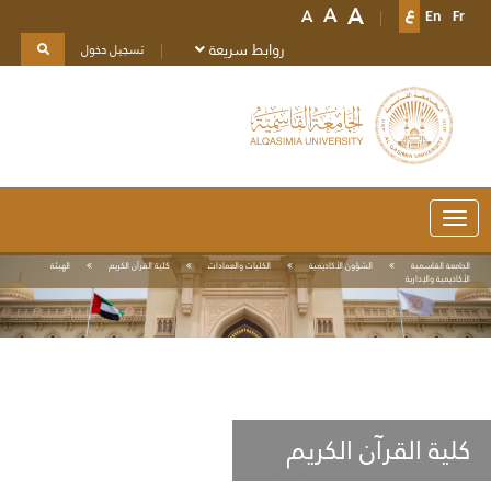
A
A
A
Fr
En
ع
روابط سريعة
تسجيل دخول
Toggle
navigation
الجامعة القاسمية
الشؤون الأكاديمية
الكليات والعمادات
كلية القرآن الكريم
الهيئة
الأكاديمية والإدارية
كلية القرآن الكريم